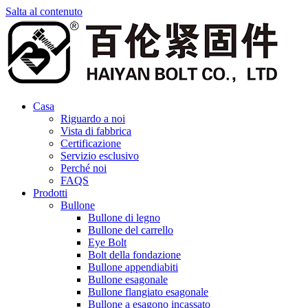
Salta al contenuto
Casa
Riguardo a noi
Vista di fabbrica
Certificazione
Servizio esclusivo
Perché noi
FAQS
Prodotti
Bullone
Bullone di legno
Bullone del carrello
Eye Bolt
Bolt della fondazione
Bullone appendiabiti
Bullone esagonale
Bullone flangiato esagonale
Bullone a esagono incassato