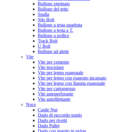
Bullone zigrinato
Bullone del tetto
Spalla
Silo Bolt
Bullone a testa quadrata
Bullone a testa a T.
Bullone a pollice
Track Bolt
U Bolt
Bullone ad alette
Vite
Vite per cemento
Vite truciolare
Vite per legno esagonale
Vite per legno con esagono incassato
Vite per legno con flangia esagonale
Vite per cartongesso
Vite autoperforante
Vite autofilettante
Noce
Castle Nut
Dado di raccordo tondo
Dado per rivetti
Dado Pallet
Dado con inserto in nylon