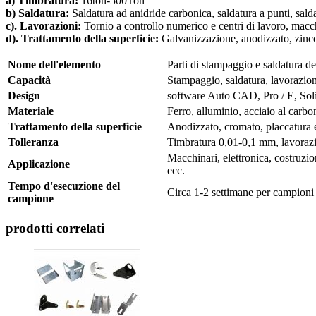
a) Timbratura:
16ton-500Ton
b)
Saldatura:
Saldatura ad anidride carbonica, saldatura a punti, salda
c). Lavorazioni:
Tornio a controllo numerico e centri di lavoro, macch
d). Trattamento della superficie:
Galvanizzazione, anodizzato, zinco 
Nome dell'elemento
Parti di stampaggio e saldatura de
Capacità
Stampaggio, saldatura, lavorazio
Design
software Auto CAD, Pro / E, So
Materiale
Ferro, alluminio, acciaio al carbon
Trattamento della superficie
Anodizzato, cromato, placcatura el
Tolleranza
Timbratura 0,01-0,1 mm, lavora
Macchinari, elettronica, costruzio
Applicazione
ecc.
Tempo d'esecuzione del
Circa 1-2 settimane per campioni 
campione
prodotti correlati