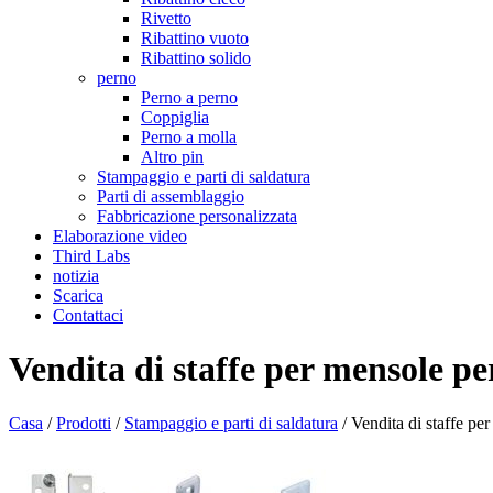
Rivetto
Ribattino vuoto
Ribattino solido
perno
Perno a perno
Coppiglia
Perno a molla
Altro pin
Stampaggio e parti di saldatura
Parti di assemblaggio
Fabbricazione personalizzata
Elaborazione video
Third Labs
notizia
Scarica
Contattaci
Vendita di staffe per mensole p
Casa
/
Prodotti
/
Stampaggio e parti di saldatura
/
Vendita di staffe pe