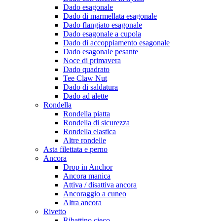
Dado esagonale
Dado di marmellata esagonale
Dado flangiato esagonale
Dado esagonale a cupola
Dado di accoppiamento esagonale
Dado esagonale pesante
Noce di primavera
Dado quadrato
Tee Claw Nut
Dado di saldatura
Dado ad alette
Rondella
Rondella piatta
Rondella di sicurezza
Rondella elastica
Altre rondelle
Asta filettata e perno
Ancora
Drop in Anchor
Ancora manica
Attiva / disattiva ancora
Ancoraggio a cuneo
Altra ancora
Rivetto
Ribattino cieco