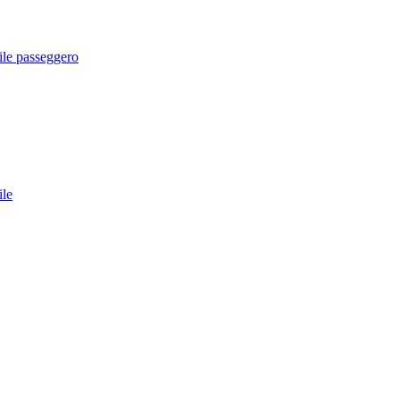
dile passeggero
ile