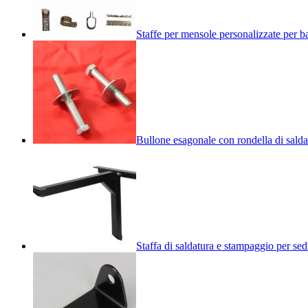
Staffe per mensole personalizzate per b
Bullone esagonale con rondella di sald
Staffa di saldatura e stampaggio per se