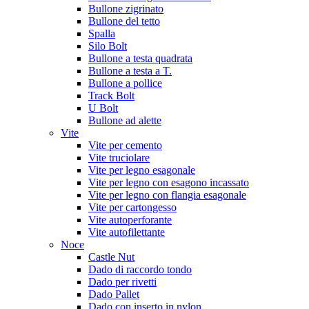
Bullone zigrinato
Bullone del tetto
Spalla
Silo Bolt
Bullone a testa quadrata
Bullone a testa a T.
Bullone a pollice
Track Bolt
U Bolt
Bullone ad alette
Vite
Vite per cemento
Vite truciolare
Vite per legno esagonale
Vite per legno con esagono incassato
Vite per legno con flangia esagonale
Vite per cartongesso
Vite autoperforante
Vite autofilettante
Noce
Castle Nut
Dado di raccordo tondo
Dado per rivetti
Dado Pallet
Dado con inserto in nylon