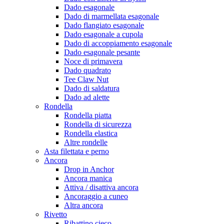
Dado esagonale
Dado di marmellata esagonale
Dado flangiato esagonale
Dado esagonale a cupola
Dado di accoppiamento esagonale
Dado esagonale pesante
Noce di primavera
Dado quadrato
Tee Claw Nut
Dado di saldatura
Dado ad alette
Rondella
Rondella piatta
Rondella di sicurezza
Rondella elastica
Altre rondelle
Asta filettata e perno
Ancora
Drop in Anchor
Ancora manica
Attiva / disattiva ancora
Ancoraggio a cuneo
Altra ancora
Rivetto
Ribattino cieco