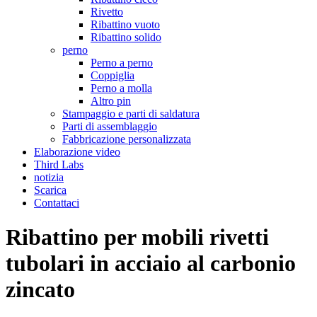
Rivetto
Ribattino vuoto
Ribattino solido
perno
Perno a perno
Coppiglia
Perno a molla
Altro pin
Stampaggio e parti di saldatura
Parti di assemblaggio
Fabbricazione personalizzata
Elaborazione video
Third Labs
notizia
Scarica
Contattaci
Ribattino per mobili rivetti
tubolari in acciaio al carbonio
zincato