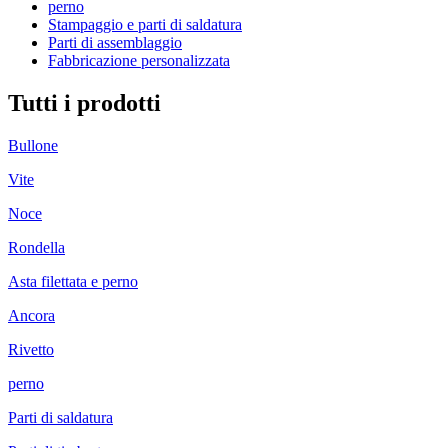
perno
Stampaggio e parti di saldatura
Parti di assemblaggio
Fabbricazione personalizzata
Tutti i prodotti
Bullone
Vite
Noce
Rondella
Asta filettata e perno
Ancora
Rivetto
perno
Parti di saldatura