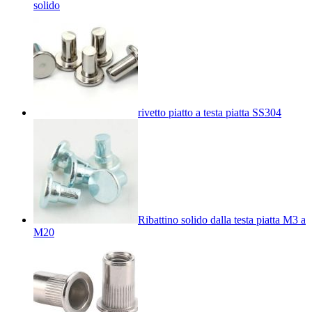
solido
rivetto piatto a testa piatta SS304
Ribattino solido dalla testa piatta M3 a
M20