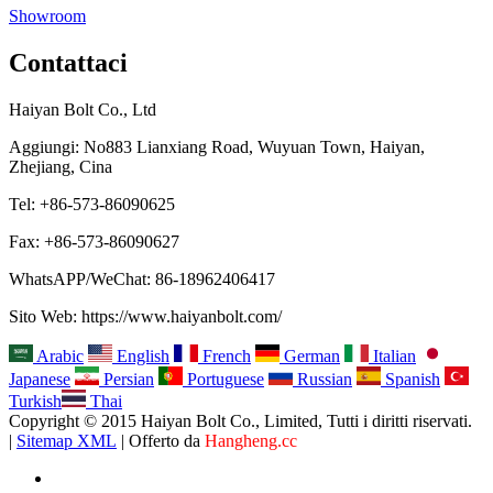
Showroom
Contattaci
Haiyan Bolt Co., Ltd
Aggiungi: No883 Lianxiang Road, Wuyuan Town, Haiyan,
Zhejiang, Cina
Tel: +86-573-86090625
Fax: +86-573-86090627
WhatsAPP/WeChat: 86-18962406417
Sito Web: https://www.haiyanbolt.com/
Arabic
English
French
German
Italian
Japanese
Persian
Portuguese
Russian
Spanish
Turkish
Thai
Copyright © 2015 Haiyan Bolt Co., Limited, Tutti i diritti riservati.
|
Sitemap XML
| Offerto da
Hangheng.cc