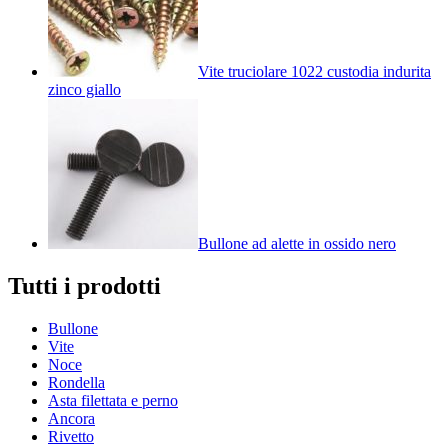
Vite truciolare 1022 custodia indurita
zinco giallo
Bullone ad alette in ossido nero
Tutti i prodotti
Bullone
Vite
Noce
Rondella
Asta filettata e perno
Ancora
Rivetto