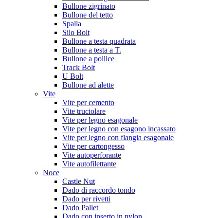
Bullone zigrinato
Bullone del tetto
Spalla
Silo Bolt
Bullone a testa quadrata
Bullone a testa a T.
Bullone a pollice
Track Bolt
U Bolt
Bullone ad alette
Vite
Vite per cemento
Vite truciolare
Vite per legno esagonale
Vite per legno con esagono incassato
Vite per legno con flangia esagonale
Vite per cartongesso
Vite autoperforante
Vite autofilettante
Noce
Castle Nut
Dado di raccordo tondo
Dado per rivetti
Dado Pallet
Dado con inserto in nylon