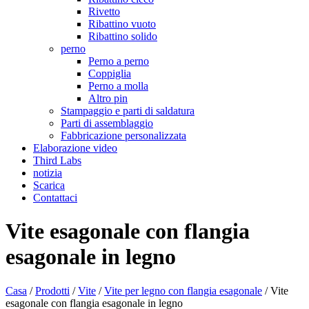
Rivetto
Ribattino vuoto
Ribattino solido
perno
Perno a perno
Coppiglia
Perno a molla
Altro pin
Stampaggio e parti di saldatura
Parti di assemblaggio
Fabbricazione personalizzata
Elaborazione video
Third Labs
notizia
Scarica
Contattaci
Vite esagonale con flangia
esagonale in legno
Casa
/
Prodotti
/
Vite
/
Vite per legno con flangia esagonale
/
Vite
esagonale con flangia esagonale in legno