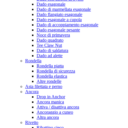
Dado esagonale
Dado di marmellata esagonale
Dado flangiato esagonale
Dado esagonale a cupola
Dado di accoppiamento esagonale
Dado esagonale pesante
Noce di primavera
Dado quadrato
Tee Claw Nut
Dado di saldatura
Dado ad alette
Rondella
Rondella piatta
Rondella di sicurezza
Rondella elastica
Altre rondelle
Asta filettata e perno
Ancora
Drop in Anchor
Ancora manica
Attiva / disattiva ancora
Ancoraggio a cuneo
Altra ancora
Rivetto
Ribattino cieco