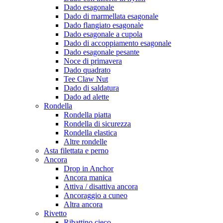
Dado esagonale
Dado di marmellata esagonale
Dado flangiato esagonale
Dado esagonale a cupola
Dado di accoppiamento esagonale
Dado esagonale pesante
Noce di primavera
Dado quadrato
Tee Claw Nut
Dado di saldatura
Dado ad alette
Rondella
Rondella piatta
Rondella di sicurezza
Rondella elastica
Altre rondelle
Asta filettata e perno
Ancora
Drop in Anchor
Ancora manica
Attiva / disattiva ancora
Ancoraggio a cuneo
Altra ancora
Rivetto
Ribattino cieco