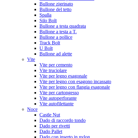
Bullone zigrinato
Bullone del tetto
Spalla
Silo Bolt
Bullone a testa quadrata
Bullone a testa a T.
Bullone a pollice
Track Bolt
U Bolt
Bullone ad alette
Vite
Vite per cemento
Vite truciolare
Vite per legno esagonale
Vite per legno con esagono incassato
Vite per legno con flangia esagonale
Vite per cartongesso
Vite autoperforante
Vite autofilettante
Noce
Castle Nut
Dado di raccordo tondo
Dado per rivetti
Dado Pallet
Dado con inserto in nylon