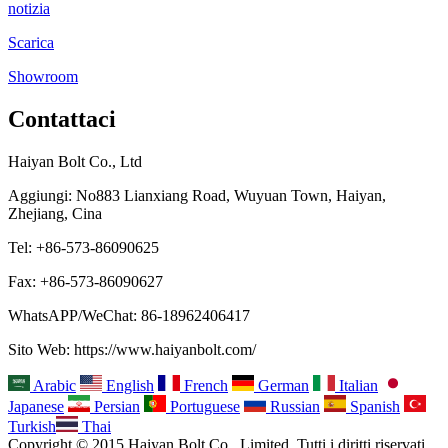
notizia
Scarica
Showroom
Contattaci
Haiyan Bolt Co., Ltd
Aggiungi: No883 Lianxiang Road, Wuyuan Town, Haiyan,
Zhejiang, Cina
Tel: +86-573-86090625
Fax: +86-573-86090627
WhatsAPP/WeChat: 86-18962406417
Sito Web: https://www.haiyanbolt.com/
Arabic
English
French
German
Italian
Japanese
Persian
Portuguese
Russian
Spanish
Turkish
Thai
Copyright © 2015 Haiyan Bolt Co., Limited, Tutti i diritti riservati.